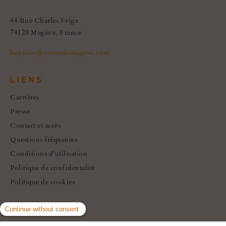
44 Rue Charles Feige
74120 Megève, France
bonjour@coeurdemegeve.com
LIENS
Carrières
Presse
Contact et accès
Questions fréquentes
Conditions d'utilisation
Politique de confidentalité
Politique de cookies
SOCIAL