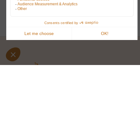
44 Rue Charles Feige
74120 Megève, France
bonjour@coeurdemegeve.com