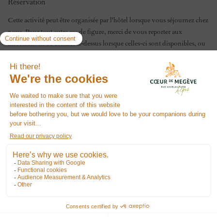
Réservation
Cette activité peut être organisée par l'hôtel lorsque vous séjournez chez
nous. Pour tout autre cas de figure, merci de vous reporter aux
informations de contact ci-dessus lorsque celles-ci sont disponibles, ou
auprès de l'
Office de Tourisme
.
Les informations pratiques telles que le tarif sont données à titre
indicatif et sont susceptibles d'évoluer.