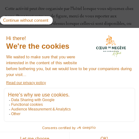
Cette activité peut être organisée par l'hôtel lorsque vous séjournez chez
nous. Pour tout autre cas de figure, merci de vous reporter aux
informations de contact ci-dessus lorsque celles-ci sont disponibles, ou
auprès de l'
Office de Tourisme
.
Les informations pratiques telles que le tarif sont données à titre
indicatif et sont susceptibles d'évoluer.