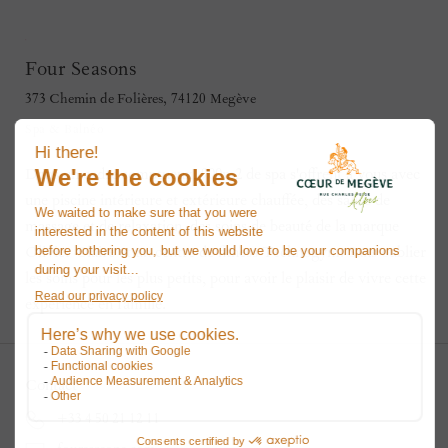
Four Seasons
373 Chemin de Folières
,
74120
Megève
Spa & Balnéo
Dans un cadre somptueux, 900m2 de spa s'offrent à vous avec
une piscine intérieure et extérieure chauffée, des salles de
massage et de relaxation, des soins de beauté de la marque
Olivier Claire et un centre de fitness Technogym. Sans oublier
les soins pour les plus petits, pour avoir le plaisir de vivre cette
expérience en famille.
Contact
+33 4 50 21 12 11