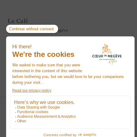
Le Café
196 Pl. de l'Église
,
74120
Megève
Restaurant festif
Un dîner traditionnel aux accents savoyards vous attend tous
les soirs dans une ambiance piano-bar faisant la part belle à la
variété française. Le chef propose une cuisine typique avec des
produits soigneusement sélectionnés pour revisiter les grands
classiques de brasserie.
Contact
+33 4 50 21 02 60
www.lecafe.fr