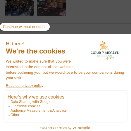
L'avis du Coeur
"Plus petit que les autres restaurants sur les pistes, on y reçoit un accueil
privilégié"