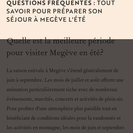
QUESTIONS FRÉQUENTES :
TOUT
SAVOIR POUR PRÉPARER SON
SÉJOUR À MEGÈVE L'ÉTÉ
Quelle est la meilleure période
pour visiter Megève en été?
La saison estivale à Megève s'étend généralement de
juin à septembre. Les mois de juillet et août offrent une
animation particulièrement riche avec de nombreux
événements, marchés, concerts et activités de plein air.
Pour profiter d'une atmosphère plus paisible tout en
bénéficiant de conditions idéales pour la randonnée et
les activités en montagne, les mois de juin et septembre