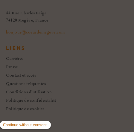
44 Rue Charles Feige
74120 Megève, France
bonjour@coeurdemegeve.com
LIENS
Carrières
Presse
Contact et accès
Questions fréquentes
Conditions d'utilisation
Politique de confidentalité
Politique de cookies
SOCIAL